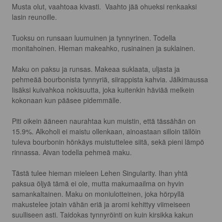
Musta olut, vaahtoaa kivasti.  Vaahto jää ohueksi renkaaksi 
lasin reunoille.

Tuoksu on runsaan luumuinen ja tynnyrinen. Todella 
monitahoinen. Hieman makeahko, rusinainen ja suklainen.

Maku on paksu ja runsas. Makeaa suklaata, uljasta ja 
pehmeää bourbonista tynnyriä, siirappista kahvia. Jälkimaussa 
lisäksi kuivahkoa nokisuutta, joka kuitenkin häviää melkein 
kokonaan kun pääsee pidemmälle.

Piti oikein ääneen naurahtaa kun muistin, että tässähän on 
15.9%. Alkoholi ei maistu ollenkaan, ainoastaan silloin tällöin 
tuleva bourbonin hönkäys muistuttelee siitä, sekä pieni lämpö 
rinnassa. Aivan todella pehmeä maku. 

Tästä tulee hieman mieleen Lehen Singularity. Ihan yhtä 
paksua öljyä tämä ei ole, mutta makumaailma on hyvin 
samankaltainen. Maku on moniulotteinen, joka hörpyllä 
makustelee jotain vähän eriä ja aromi kehittyy viimeiseen 
suulliseen asti. Taidokas tynnyröinti on kuin kirsikka kakun 