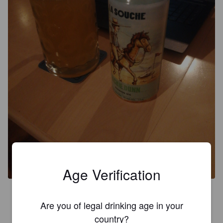
Age Verification
3.7
Are you of legal drinking age in your
Une session avec une belle amertume mais un poil trop 
country?
aqueuse.