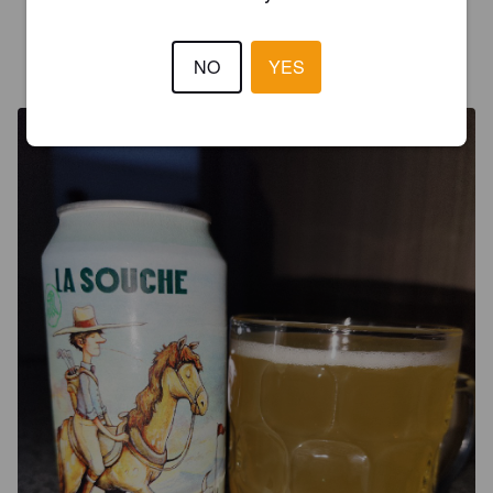
MAX L
NO
YES
2 years ago
@ Le Fridge