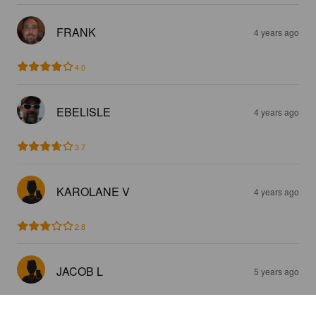
FRANK
4 years ago
4.0
EBELISLE
4 years ago
3.7
KAROLANE V
4 years ago
2.8
JACOB L
5 years ago
4.0