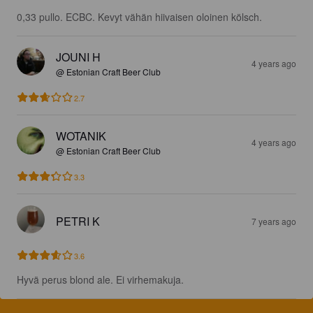
0,33 pullo. ECBC. Kevyt vähän hiivaisen oloinen kölsch.
JOUNI H
4 years ago
@ Estonian Craft Beer Club
2.7
WOTANIK
4 years ago
@ Estonian Craft Beer Club
3.3
PETRI K
7 years ago
3.6
Hyvä perus blond ale. Ei virhemakuja.