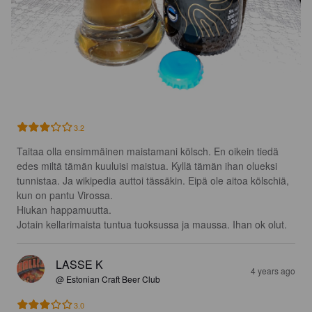
3.2
Taitaa olla ensimmäinen maistamani kölsch. En oikein tiedä 
edes miltä tämän kuuluisi maistua. Kyllä tämän ihan olueksi 
tunnistaa. Ja wikipedia auttoi tässäkin. Eipä ole aitoa kölschiä, 
kun on pantu Virossa.

Hiukan happamuutta. 

Jotain kellarimaista tuntua tuoksussa ja maussa. Ihan ok olut.
LASSE K
4 years ago
@ Estonian Craft Beer Club
3.0