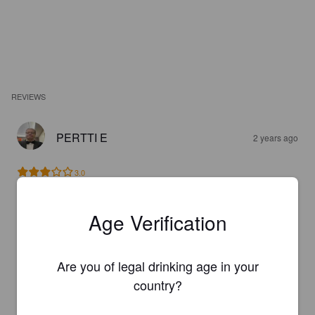
REVIEWS
PERTTI E
2 years ago
3.0
Ok
Age Verification
TEMPPU
2 years ago
Are you of legal drinking age in your
2.0
country?