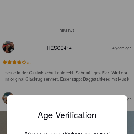
REVIEWS
HESSE414
4 years ago
3.6
Heute in der Gastwirtschaft entdeckt. Sehr süffiges Bier. Wird dort 
im original Glaskrug serviert. Essenstipp: Baggstahkees mit Musik
OPINT
8 years ago
Age Verification
Are you of legal drinking age in your