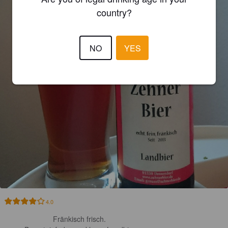
country?
NO
YES
4.0
Fränkisch frisch. 
