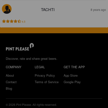
TACHTI
8 years ago
4.5
Discover, rate and share great beers.
COMPANY
LEGAL
GET THE APP
About
Privacy Policy
App Store
Contact
Terms of Service
Google Play
Blog
© 2026 Pint Please. All rights reserved.