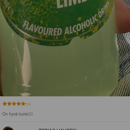
5.0
On hyvä tuote👍🏻