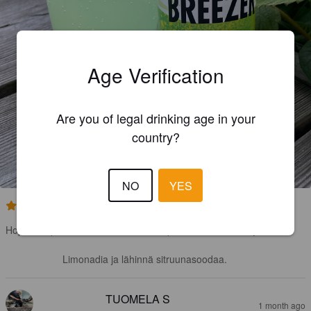
Age Verification
Are you of legal drinking age in your
country?
NO
YES
2.5
Hopeinen panimon korkki. Kirkas lasipullo. Vaaleavihreä juoma.

Limonadia ja lähinnä sitruunasoodaa.
TUOMELA S
1 month ago