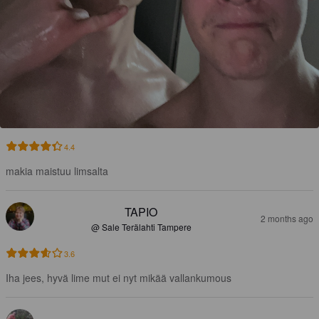
4.4
makia maistuu limsalta
TAPIO
2 months ago
@ Sale Terälahti Tampere
3.6
Iha jees, hyvä lime mut ei nyt mikää vallankumous