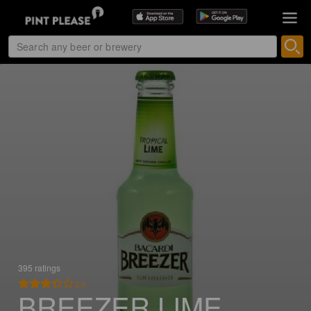
395 ratings
3.4
BREEZER LIME