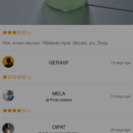
2.9
Yksi, ennen saunaa. Yllättävän hyvä. Sitrusta, juu. Zingy.
GERASF
15 days ago
1.0
MELA
16 days ago
@ Porta castello
4.0
OIPAT
20 days ago