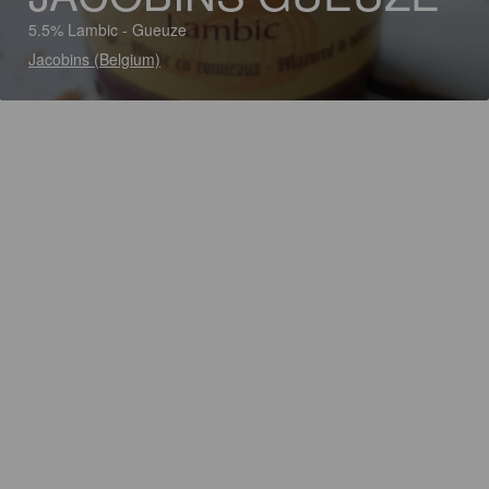
5.5% Lambic - Gueuze
Jacobins (Belgium)