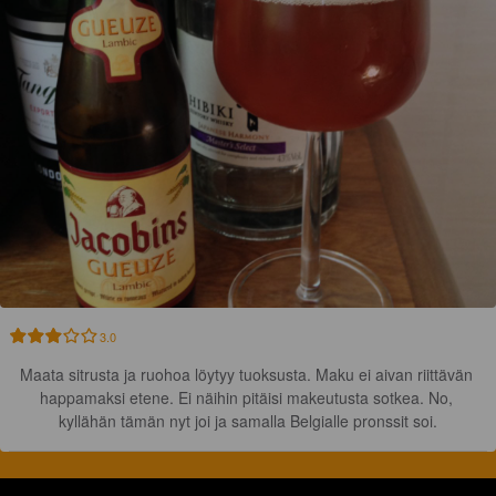
3.0
Maata sitrusta ja ruohoa löytyy tuoksusta. Maku ei aivan riittävän 
happamaksi etene. Ei näihin pitäisi makeutusta sotkea. No, 
kyllähän tämän nyt joi ja samalla Belgialle pronssit soi.