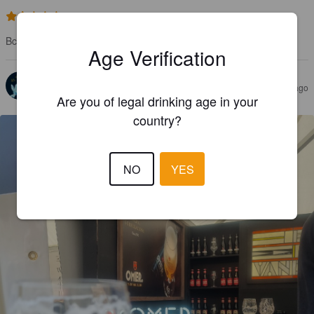
2.0
Bcp trop sûre pour moi
Age Verification
JEROME DESARCY
4 years ago
@ Bxl grand place
Are you of legal drinking age in your
country?
NO
YES