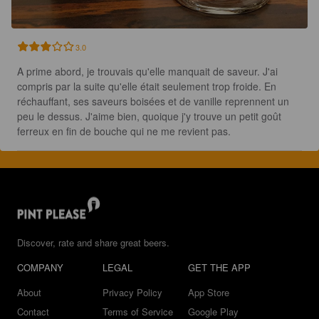
3.0
A prime abord, je trouvais qu'elle manquait de saveur. J'ai 
compris par la suite qu'elle était seulement trop froide. En 
réchauffant, ses saveurs boisées et de vanille reprennent un 
peu le dessus. J'aime bien, quoique j'y trouve un petit goût 
ferreux en fin de bouche qui ne me revient pas.
Discover, rate and share great beers.
COMPANY
LEGAL
GET THE APP
About
Privacy Policy
App Store
Contact
Terms of Service
Google Play