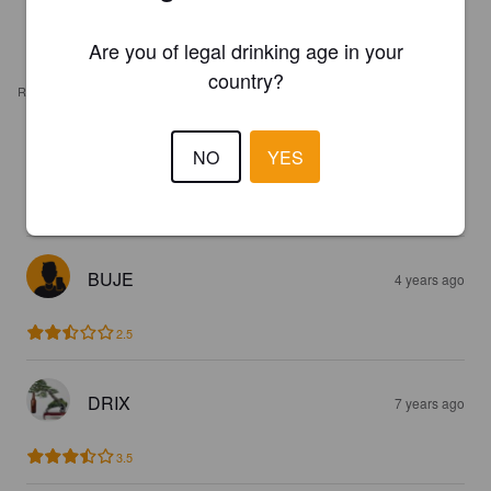
Are you of legal drinking age in your
country?
REVIEWS
SÉBASTIEN R
NO
YES
4 years ago
@ IGA Marché des Oiseaux
3.0
BUJE
4 years ago
2.5
DRIX
7 years ago
3.5