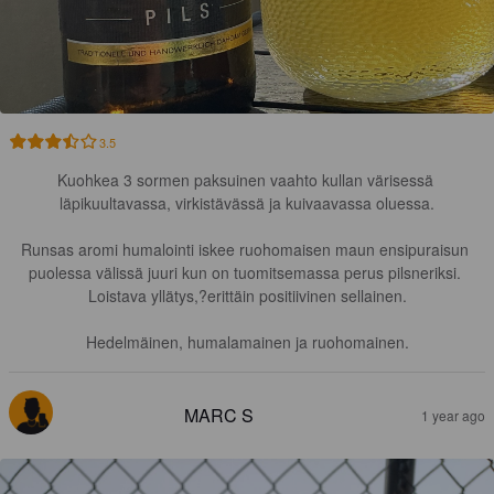
3.5
Kuohkea 3 sormen paksuinen vaahto kullan värisessä 
läpikuultavassa, virkistävässä ja kuivaavassa oluessa.

Runsas aromi humalointi iskee ruohomaisen maun ensipuraisun 
puolessa välissä juuri kun on tuomitsemassa perus pilsneriksi. 
Loistava yllätys,?erittäin positiivinen sellainen.

Hedelmäinen, humalamainen ja ruohomainen.
MARC S
1 year ago