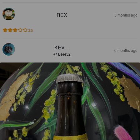
REX
5 months ago
3.0
KEV…
6 months ago
@ Beer52