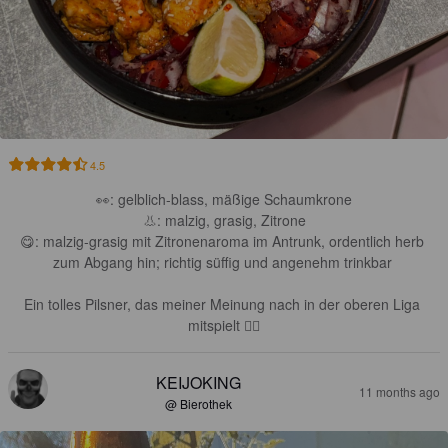
4.5
👀: gelblich-blass, mäßige Schaumkrone

👃: malzig, grasig, Zitrone

😋: malzig-grasig mit Zitronenaroma im Antrunk, ordentlich herb 
zum Abgang hin; richtig süffig und angenehm trinkbar 

Ein tolles Pilsner, das meiner Meinung nach in der oberen Liga 
mitspielt 👍🏼
KEIJOKING
11 months ago
@ Bierothek