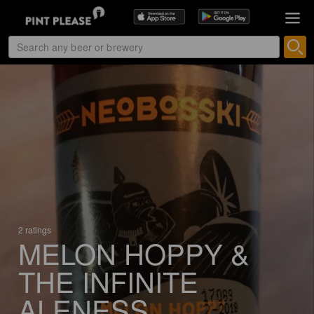
2 ratings
MELON HOPPY &
THE INFINITE
ALENESS