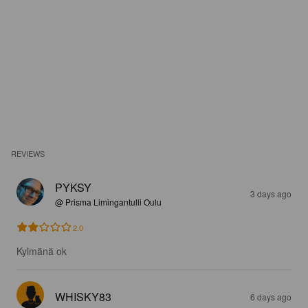
REVIEWS
PYKSY
3 days ago
@ Prisma Limingantulli Oulu
2.0
Kylmänä ok
WHISKY83
6 days ago