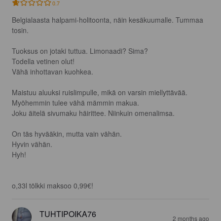
0.7
Belgialaasta halpami-holitoonta, näin kesäkuumalle. Tummaa 
tosin.

Tuoksus on jotaki tuttua. Limonaadi? Sima?

Todella vetinen olut!

Vähä inhottavan kuohkea.

Maistuu aluuksi ruislimpulle, mikä on varsin miellyttävää.

Myöhemmin tulee vähä mämmin makua. 

Joku äitelä sivumaku häirittee. Niinkuin omenalimsa.

On täs hyvääkin, mutta vain vähän.

Hyvin vähän.

Hyh!

o,33l tölkki maksoo 0,99€!
TUHTIPOIKA76
2 months ago