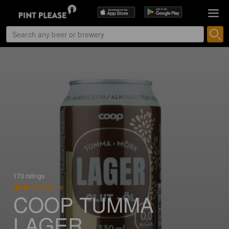
173 ratings
1.9
COOP TUMMA
LAGER