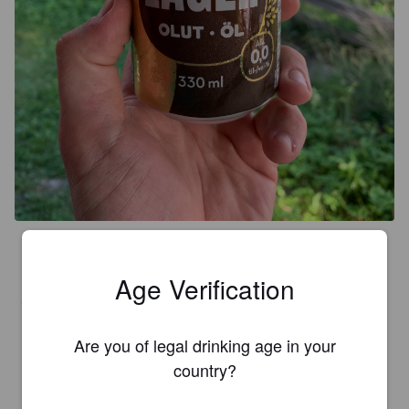
2.5
Hartwallin omenalimonaadi vahvasti läsnä sekä jotain mämmin 
Age Verification
ja maltaan välimaastoa. Oudolla tapaa ihan jees. En tiedä 
tosin tarttuuko uudestaan tassuihin
Are you of legal drinking age in your
ASIIK ISAMOVE
country?
28 days ago
@ S-market lamminpää