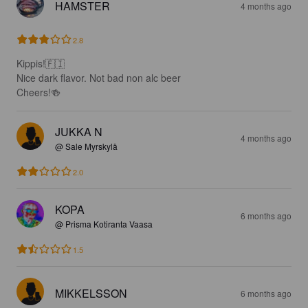
HAMSTER
4 months ago
2.8
Kippis!🇫🇮

Nice dark flavor. Not bad non alc beer

Cheers!🍻
JUKKA N
4 months ago
@ Sale Myrskylä
2.0
KOPA
6 months ago
@ Prisma Kotiranta Vaasa
1.5
MIKKELSSON
6 months ago