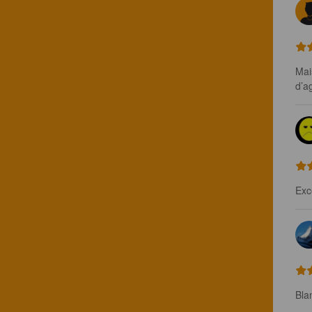
Mai
d’a
Exc
Bla