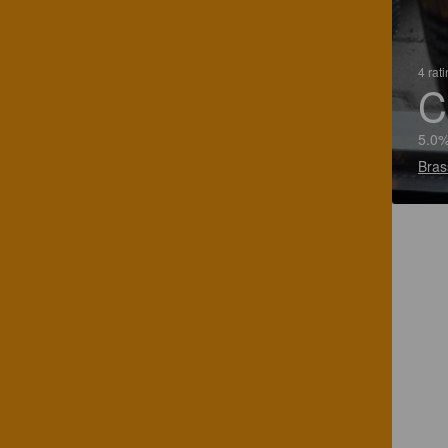
4 rat
C
5.0%
Bras