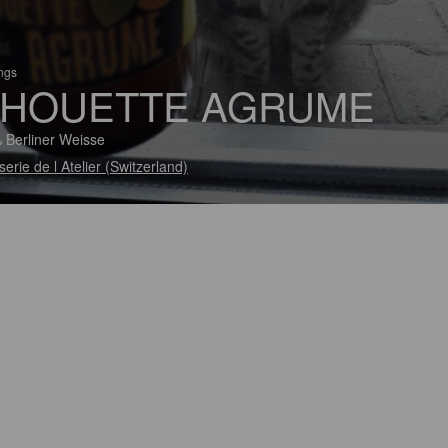
ings
HOUETTE AGRUME
 Berliner Weisse
serie de l Atelier (Switzerland)