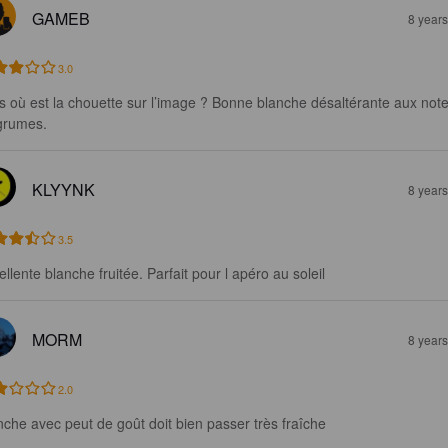
GAMEB
8 year
3.0
s où est la chouette sur l’image ? Bonne blanche désaltérante aux note
grumes.
KLYYNK
8 year
3.5
ellente blanche fruitée. Parfait pour l apéro au soleil
MORM
8 year
2.0
nche avec peut de goût doit bien passer très fraîche