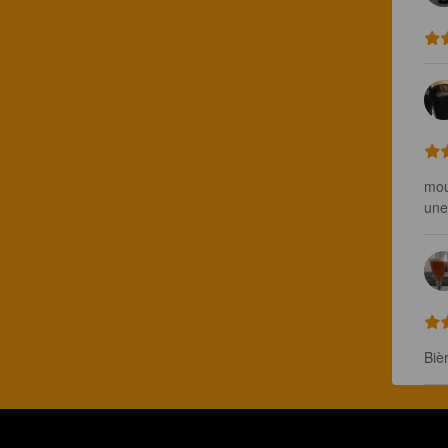
mou
une
Biè