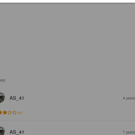
EWS
AS_41
4 year
3.0
AS_41
7 year