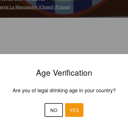
serie La Manosquine [Closed] (France)
Age Verification
Are you of legal drinking age in your country?
NO
YES