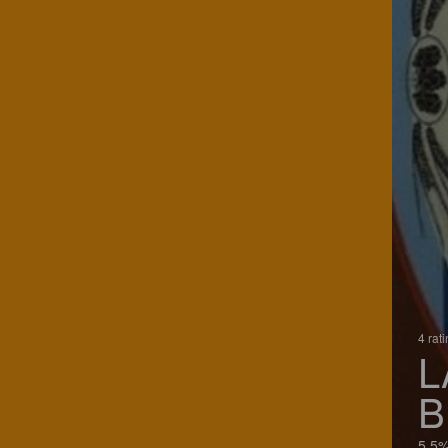
4 rat
L
B
5.5%