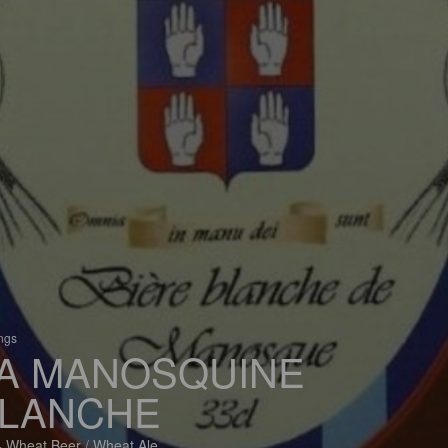
ings
A MANOSQUINE
LANCHE
 Wheat Beer / Wheat Ale