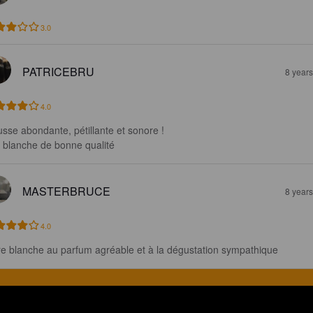
3.0
PATRICEBRU
8 year
4.0
sse abondante, pétillante et sonore !

 blanche de bonne qualité
MASTERBRUCE
8 year
4.0
re blanche au parfum agréable et à la dégustation sympathique