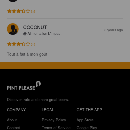
3.5
COCONUT
8 years ago
@ Alimentation L'impact
3.5
Tout à fait à mon goût
Discover, rate and share great beers.
COMPANY
LEGAL
GET THE APP
About
Privacy Policy
App Store
Contact
Terms of Service
Google Play