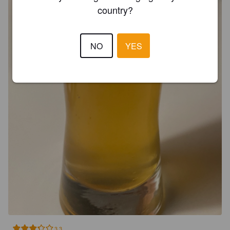
country?
NO
YES
3.3