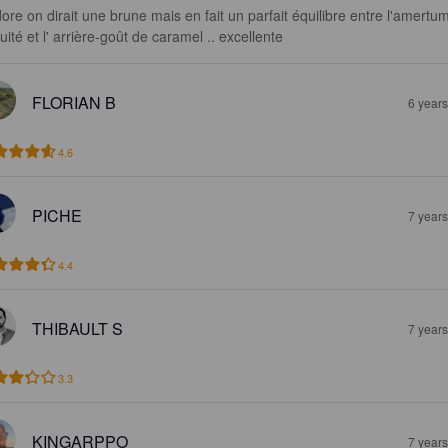
dore on dirait une brune mais en fait un parfait équilibre entre l'amertu
ruité et l' arrière-goût de caramel .. excellente
FLORIAN B
6 year
4.6
PICHE
7 year
4.4
THIBAULT S
7 year
3.3
KINGARPPO
7 year