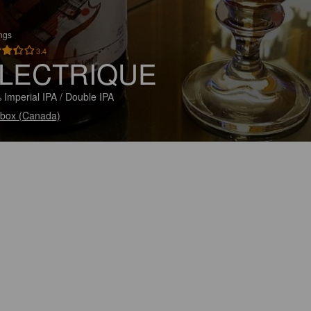
ings
3.4
LECTRIQUE
 Imperial IPA / Double IPA
box (Canada)