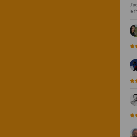
J'a
le f