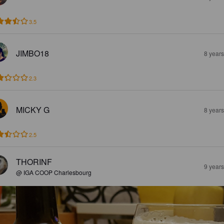
3.5
JIMBO18
8 year
2.3
MICKY G
8 year
2.5
THORINF
9 year
@ IGA COOP Charlesbourg