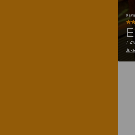
9 rat
E
7.2%
Juke