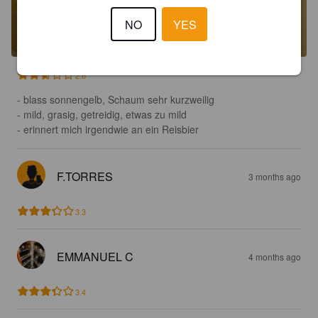
NO
YES
2.6
- blass sonnengelb, Schaum sehr kurzweilig 

- mild, grasig, getreidig, etwas zu mild 

- erinnert mich irgendwie an ein Reisbier
F.TORRES
3 months ago
3.3
EMMANUEL C
4 months ago
3.4