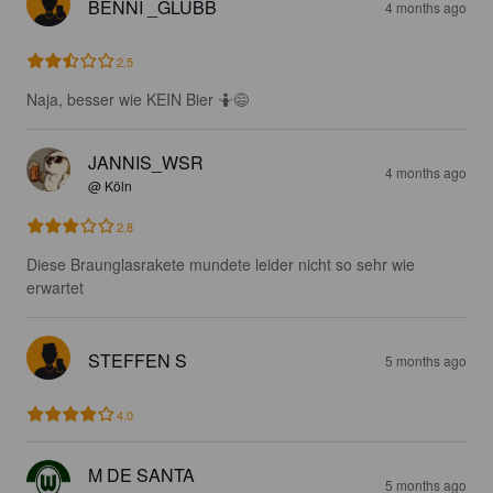
BENNI _GLUBB
4 months ago
2.5
Naja, besser wie KEIN Bier 🤷😅
JANNIS_WSR
4 months ago
@ Köln
2.8
Diese Braunglasrakete mundete leider nicht so sehr wie 
erwartet
STEFFEN S
5 months ago
4.0
M DE SANTA
5 months ago