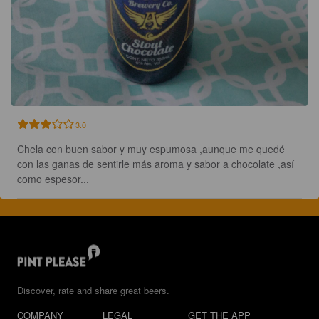
3.0
Chela con buen sabor y muy espumosa ,aunque me quedé 
con las ganas de sentirle más aroma y sabor a chocolate ,así 
como espesor...
Discover, rate and share great beers.
COMPANY
LEGAL
GET THE APP