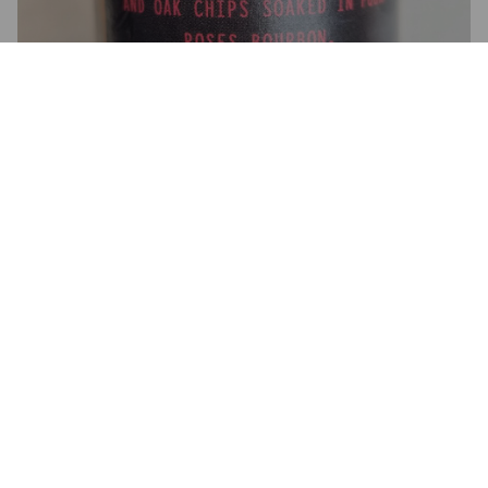
2.5
Wow wow wow. Ça a le mérite d'exister. Masserztion de 
Copeaux de chêne fumés bien présent. Plus bacon que 
peated/tourbé avec  ☕
FRAKKE44
5 years ago