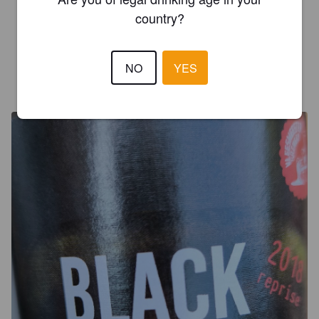
belle amertume, note de café et cacao amer. La puissance de 
country?
l'alcool apporte une belle rondeur final, sans être trop forte. 
C'est très bon 😋
NO
YES
DIM
2 years ago