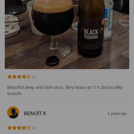
4.4
Beautiful deep and dark stout. Very heavy at 11% but so silky 
smooth.
BENOÎT K
4 years ago
4.0