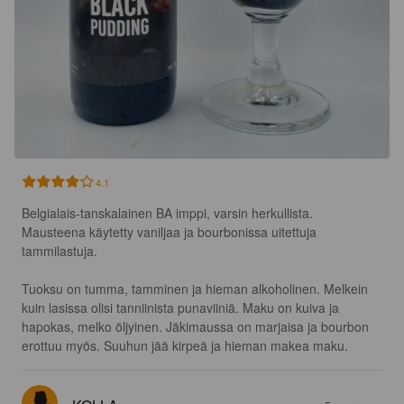
4.1
Belgialais-tanskalainen BA imppi, varsin herkullista. 
Mausteena käytetty vaniljaa ja bourbonissa uitettuja 
tammilastuja.

Tuoksu on tumma, tamminen ja hieman alkoholinen. Melkein 
kuin lasissa olisi tanniinista punaviiniä. Maku on kuiva ja 
hapokas, melko öljyinen. Jäkimaussa on marjaisa ja bourbon 
erottuu myös. Suuhun jää kirpeä ja hieman makea maku.