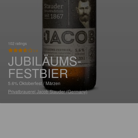
102 ratings
3.6
JUBILÄUMS-
FESTBIER
5.6% Oktoberfest / Märzen
Privatbrauerei Jacob Stauder (Germany)