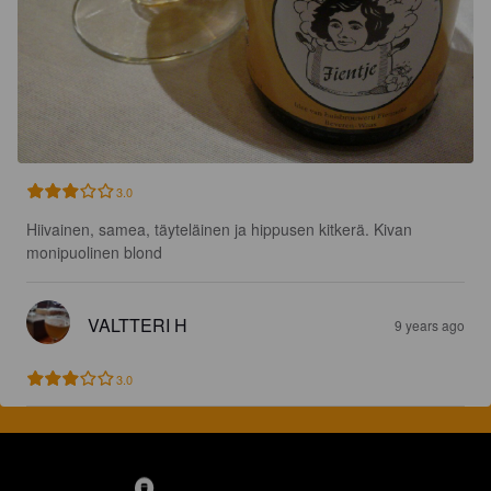
3.0
Hiivainen, samea, täyteläinen ja hippusen kitkerä. Kivan 
monipuolinen blond
VALTTERI H
9 years ago
3.0