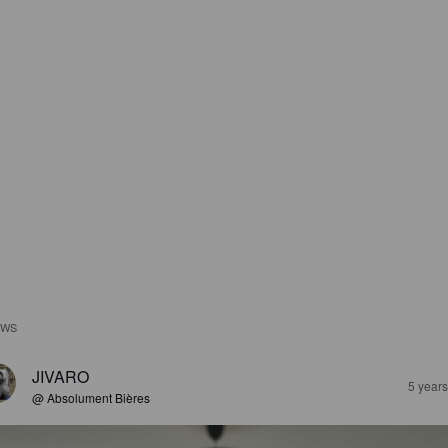
EWS
JIVARO
5 year
@ Absolument Bières