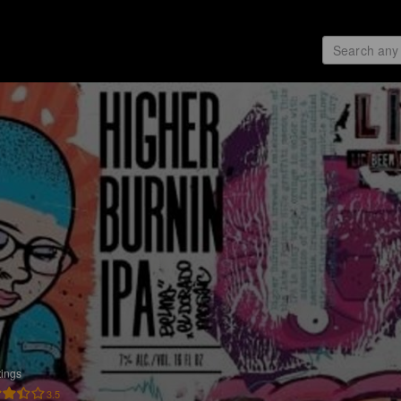
tings
3.5