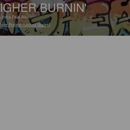
IGHER BURNIN'
 India Pale Ale
Beer Project (United States)