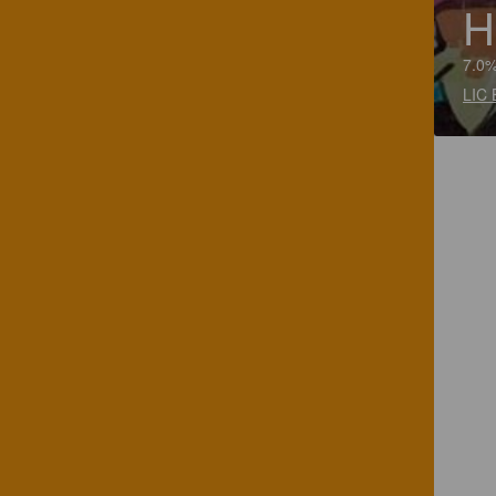
H
7.0%
LIC 