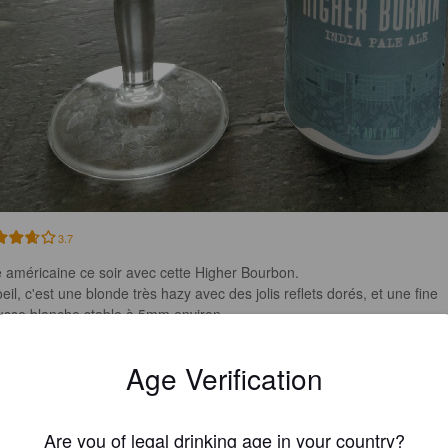
3.7
 américaine ce soir avec cette Higher Bourbon. 

oeil, c'est une blonde très hazy avec des jolis reflets dorés, et une fine 
sse blanche stable à 5mm environ. 

nez, c'est hyper aromatique, le houblon en tête et aussi de belles nuan
grumes. 

Age Verification
bouche, l'attaque est douce et sur le houblon, puis s'acidifie légèrement
c l'arrivée de notes citronnées. Enfin la finale, finement amère et assez
ue. 

Are you of legal drinking age in your country?
 américaine sympathique à découvrir !