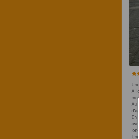
Une
A l'
mou
Au 
d'a
En 
ave
long
Une