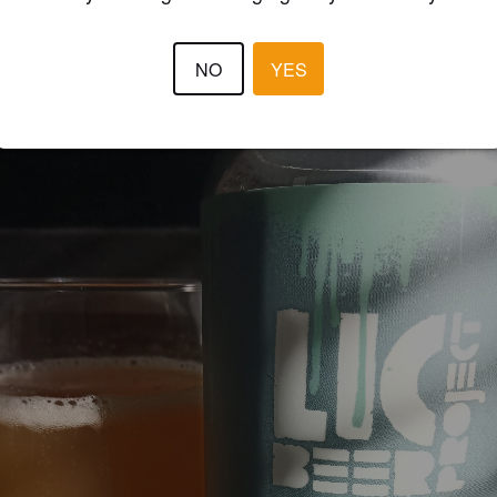
NIETSRD
5 year
NO
YES
@ Piwne Mosty