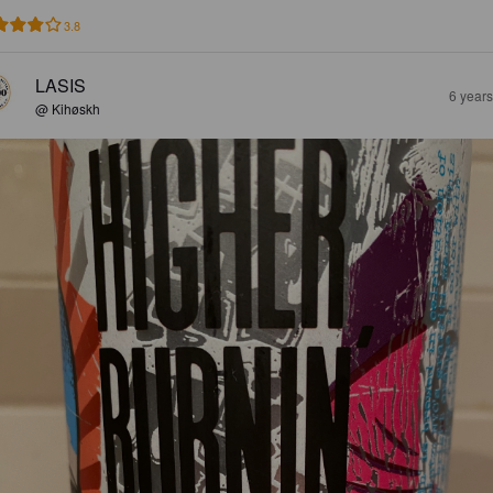
3.8
LASIS
6 year
@ Kihøskh