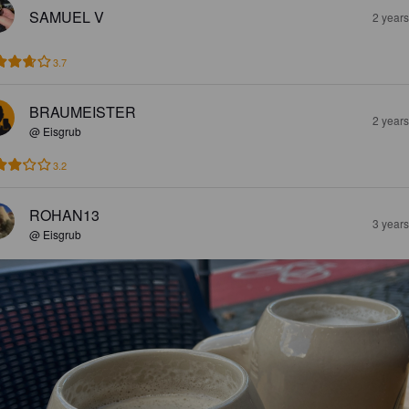
SAMUEL V
2 year
3.7
BRAUMEISTER
2 year
@ Eisgrub
3.2
ROHAN13
3 year
@ Eisgrub