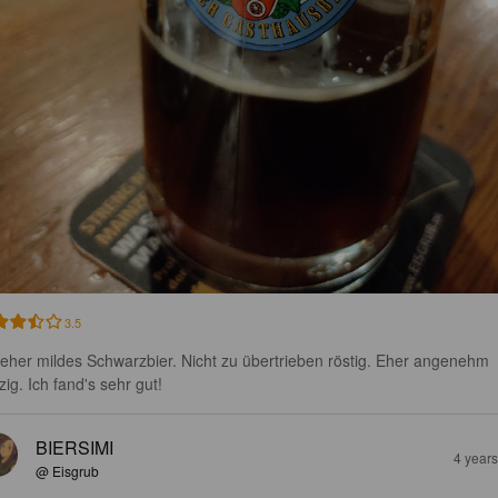
3.5
 eher mildes Schwarzbier. Nicht zu übertrieben röstig. Eher angenehm 
zig. Ich fand's sehr gut!
BIERSIMI
4 year
@ Eisgrub