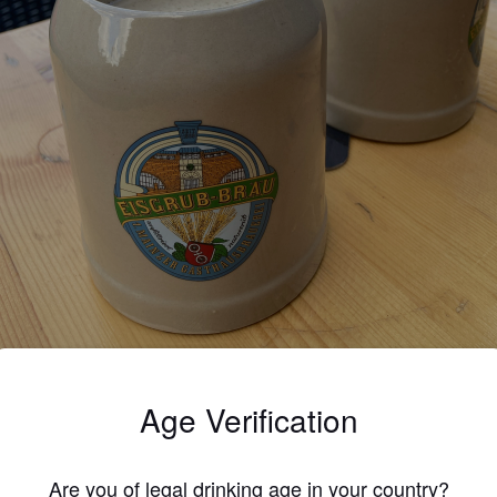
Age Verification
3.6
* BEERCULJAN *
Are you of legal drinking age in your country?
4 year