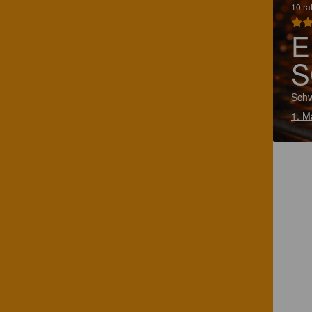
10 ra
E
S
Schw
1. M