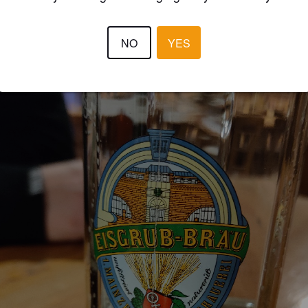
@ Eisgrub
NO
YES