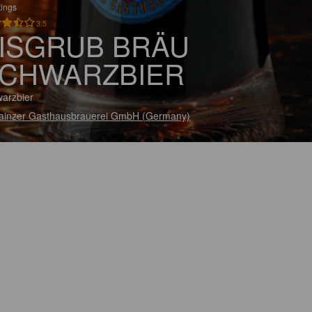
tings
3.5
ISGRUB BRÄU
CHWARZBIER
arzbier
ainzer Gasthausbrauerei GmbH (Germany)