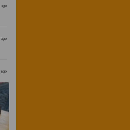
s ago
s ago
s ago