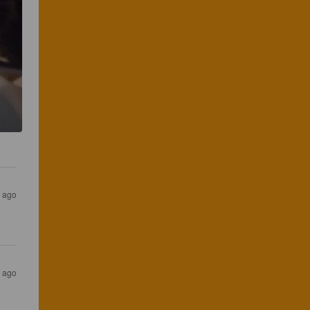
s ago
s ago