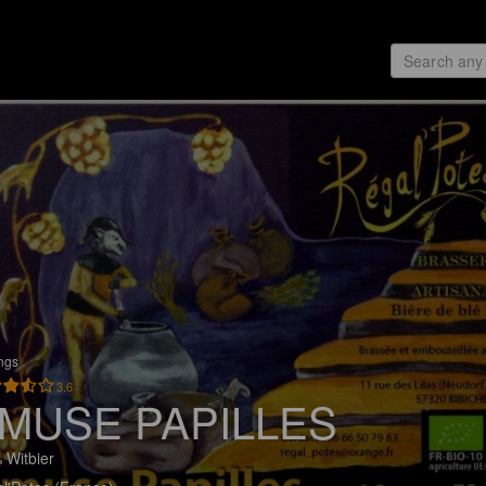
ings
3.6
MUSE PAPILLES
 Witbier