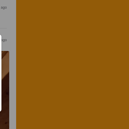
s ago
s ago