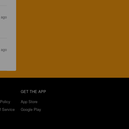
s ago
s ago
GET THE APP
Policy
App Store
f Service
Google Play