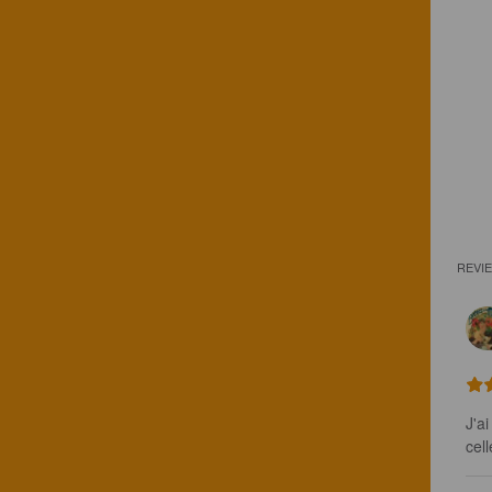
REVI
J'ai
cel