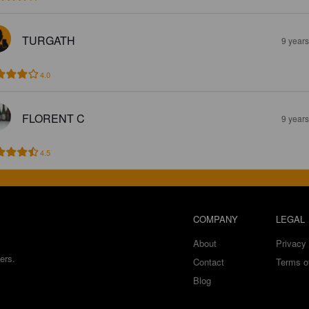
TURGATH
9 year
4.0
FLORENT C
9 year
4.5
COMPANY
LEGAL
About
Privacy 
ers.
Contact
Terms o
Blog