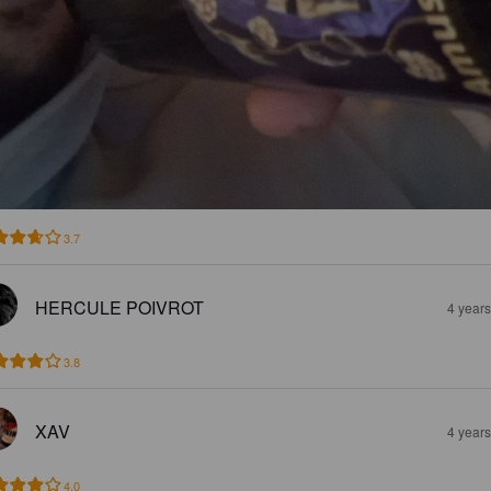
3.7
HERCULE POIVROT
4 year
3.8
XAV
4 year
4.0