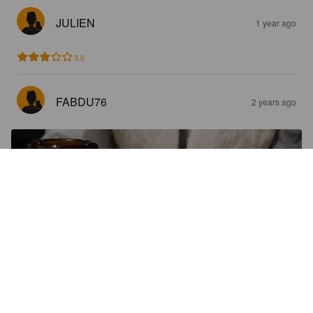
JULIEN
1 year ago
3.0
FABDU76
2 years ago