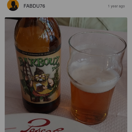
FABDU76
1 year ago