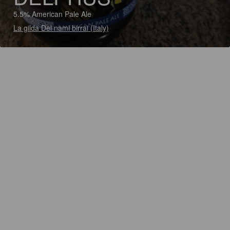
5.5% American Pale Ale
La gilda Dei nami birrai (Italy)