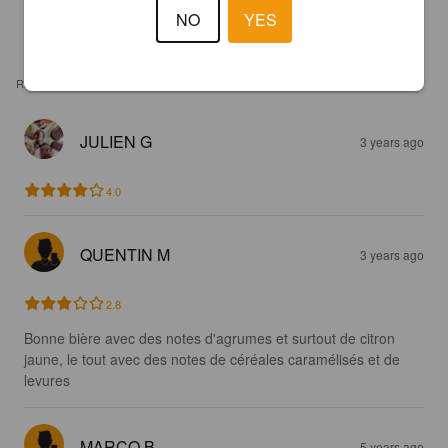
NO
YES
REVIEWS
JULIEN G
3 years ago
4.0
QUENTIN M
3 years ago
2.8
Bonne bière avec des notes d'agrumes et surtout de citron 
jaune, le tout avec des notes de céréales caramélisés et de 
levures
MARCO B
5 years ago