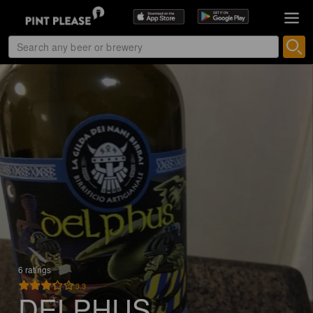
6 ratings
3.3
DELPHUS