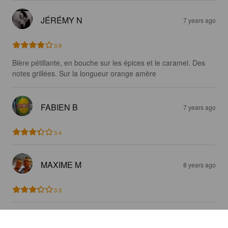
JÉRÉMY N
7 years ago
3.9
Bière pétillante, en bouche sur les épices et le caramel. Des 
notes grillées. Sur la longueur orange amère
FABIEN B
7 years ago
3.4
MAXIME M
8 years ago
3.3
DAVID29
8 years ago