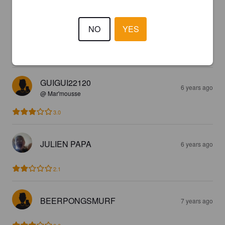
NO
YES
SHEEPSHEEP
6 years ago
3.7
GUIGUI22120
6 years ago
@ Mar'mousse
3.0
JULIEN PAPA
6 years ago
2.1
BEERPONGSMURF
7 years ago