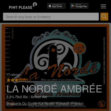
17 ratings
3.2
LA NORDÉ AMBRÉE
5.8% Red Ale / Amber Ale
Brasserie Du Goëlo (La Nordé) [Closed] (France)