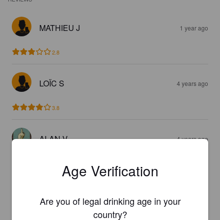
MATHIEU J
1 year ago
2.8
LOÏC S
4 years ago
3.8
ALAN V
4 years ago
5.0
Age Verification
REIVAX E
5 years ago
Are you of legal drinking age in your
country?
2.6