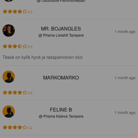
@ Oluthuone Panimomestari
4.0
MR. BOJANGLES
1 month ago
@ Prisma Lielahti Tampere
3.5
Tässä on kyllä hyvä ja tasapainoinen olut.
MARKOMARKO
1 month ago
3.9
FELINE B
1 month ago
@ Prisma Kaleva Tampere
4.2