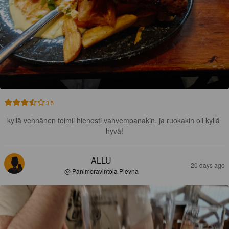
3.5
kyllä vehnänen toimii hienosti vahvempanakin. ja ruokakin oli kyllä 
hyvä!
ALLU
20 days ago
@ Panimoravintola Plevna