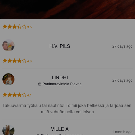
3.5
H.V. PILS
27 days ago
4.0
LINDHI
27 days ago
@ Panimoravintola Plevna
4.1
Takuuvarma työkalu tai nautinto! Toimii joka hetkessä ja tarjoaa sen 
mitä vehnäoluelta voi toivoa
VILLE A
1 month ago