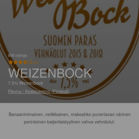
856 ratings
3.6
WEIZENBOCK
7.5% Weizenbock
Plevna / Koskipanimo (Finland)
Banaaninimainen, neilikkainen, makeahko punertavan värinen
perinteinen baijerilaistyylinen vahva vehnäolut.