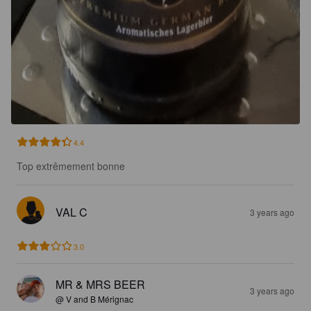
4.4
Top extrêmement bonne
VAL C
3 years ago
3.0
MR & MRS BEER
3 years ago
@ V and B Mérignac