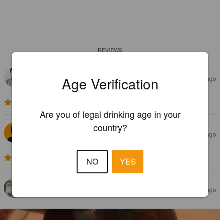
REVIEWS
THIBAULT S
Age Verification
7 years ago
3.2
Are you of legal drinking age in your
country?
MISSJEZZK
8 years ago
4.0
NO
YES
QUENTIN L
8 years ago