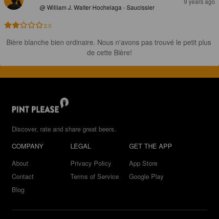
9 years ago
@ William J. Walter Hochelaga - Saucissier
2.0
Bière blanche bien ordinaire. Nous n'avons pas trouvé le petit plus 
de cette Bière!
Discover, rate and share great beers.
COMPANY
LEGAL
GET THE APP
About
Privacy Policy
App Store
Contact
Terms of Service
Google Play
Blog