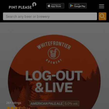
261 ratings
3.4