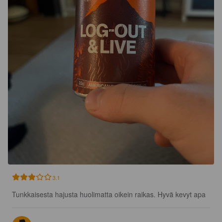
3.1
Tunkkaisesta hajusta huolimatta oikein raikas. Hyvä kevyt apa