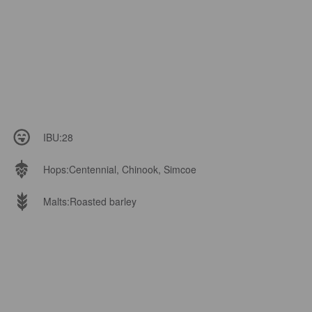
IBU:
28
Hops:
Centennial, Chinook, Simcoe
Malts:
Roasted barley