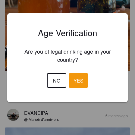
Age Verification
Are you of legal drinking age in your
country?
3.3
NO
YES
Meilleure en bouteille qu’en canette.

Léger parfum de caramel, faible amertume, fruitée.
EVANEIPA
6 months ago
@ Manoir d'anniviers