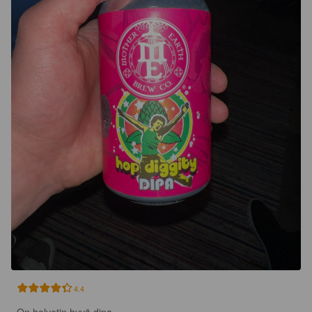
4.4
On helvetin hyvä dipa