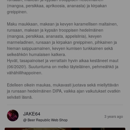
(mangoa, persikkaa, aprikoosia, ananasta) ja kirpakan 
greippinen.

Maku maukkaan, makean ja kevyen karamellisen maltainen, 
runsaan, makean ja kypsän trooppisen hedelmäinen 
(mangoa, persikkaa, ananasta, appelsiinia), kevyen 
marmeladinen, runsaan ja kirpakan greippinen, pihkainen ja 
hieman saippuamainen, kevyen kumisen tunkkainen sekä 
selkeähkön humalaisen katkera.

Hyvät, tasapainoiset ja verrattain hyvin aikaa kestäneet maut 
(06/2020!). Suutuntuma on melko täyteläinen, pehmeähkö ja 
vähähiilihappoinen.

Edelleen oikein maukas, mukavasti juotava sekä miellyttävän 
ja runsaan hedelmäinen DIPA, vaikka ajan vaikutukset ovatkin 
selvästi läsnä.
JAKE64
3 years ago
@ Beer Republic Web Shop