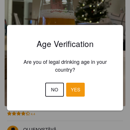
Age Verification
Are you of legal drinking age in your
country?
NO
YES
4.4
OLUENYSTÄVÄ