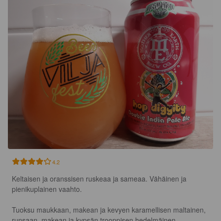
4.2
Keltaisen ja oranssisen ruskeaa ja sameaa. Vähäinen ja 
pienikuplainen vaahto.

Tuoksu maukkaan, makean ja kevyen karamellisen maltainen, 
runsaan, makean ja kypsän trooppisen hedelmäinen 