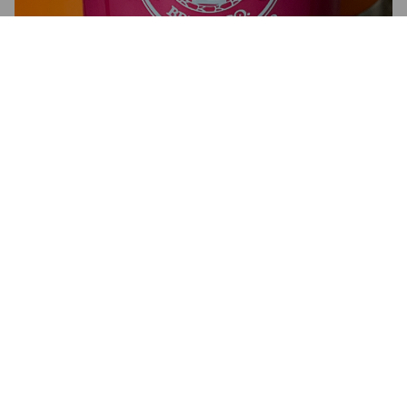
4.9
This is my go to beer lately. Amazing flavor and super smooth.
ANDY B
5 years ago
@ Sir Toby's Beers