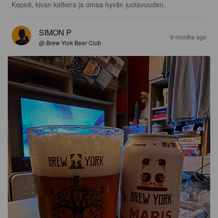
Kepeä, kivan katkera ja omaa hyvän juotavuuden.
SIMON P
9 months ago
@ Brew York Beer Club