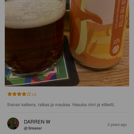
3.8
Ihanan katkera, raikas ja maukas. Hasuka nimi ja etiketti.
DARREN W
2 years ago
@ Brewser