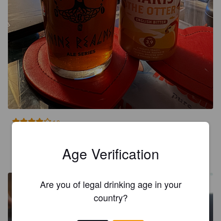
4.0
JIM Q
Age Verification
1 year ago
@ Crafty Casks Taproom
Are you of legal drinking age in your
country?