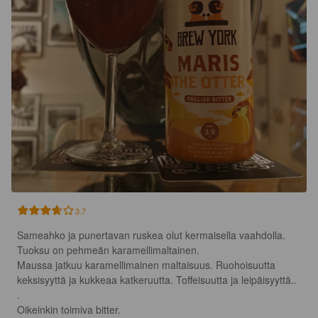
3.7
Sameahko ja punertavan ruskea olut kermaisella vaahdolla.

Tuoksu on pehmeän karamellimaltainen.

Maussa jatkuu karamellimainen maltaisuus. Ruohoisuutta 
keksisyyttä ja kukkeaa katkeruutta. Toffeisuutta ja leipäisyyttä..

.

Oikeinkin toimiva bitter.
