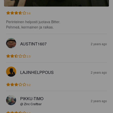
3.6
Perinteinen helposti juotava Bitter.

Pehmeä, kermainen ja raikas.
AUSTINT1607
2 years ago
2.5
LAJINHELPPOUS
2 years ago
3.2
PIKKU-TIMO
2 years ago
@ Zinc Craftbar