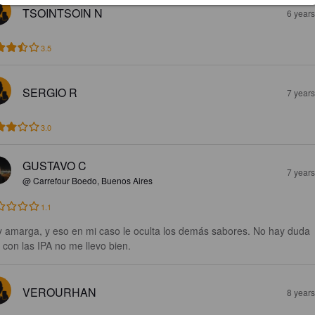
TSOINTSOIN N
6 year
3.5
SERGIO R
7 year
3.0
GUSTAVO C
7 year
@ Carrefour Boedo, Buenos Aires
1.1
 amarga, y eso en mi caso le oculta los demás sabores. No hay duda 
 con las IPA no me llevo bien.
VEROURHAN
8 year