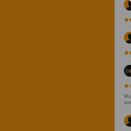
Muy
que