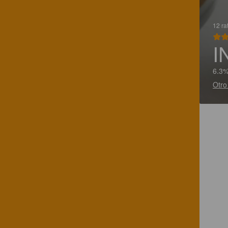
12 ra
I
6.3%
Otro