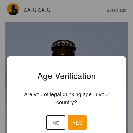
GALU GALU
2 years ago
Age Verification
Are you of legal drinking age in your
country?
NO
YES