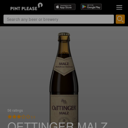
56 ratings
3.3
OETTINGER MALZ