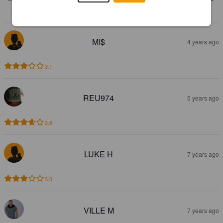
ich gerne weiterempfehle.
MI$
4 years ago
3.1
REU974
5 years ago
3.6
LUKE H
7 years ago
3.0
VILLE M
7 years ago