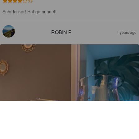
3.9
Sehr lecker! Hat gemundet!
ROBIN P
4 years ago