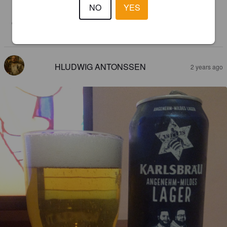
#168 🇩🇪

NO
YES
Stabiles Lager, im Einstieg ziemlich geschmacklos, im Abgang 
dafür schön malzig mit ganz leichten Röstaromen. Vernünftiger 
Körper und angenehme Kohlensäure.
HLUDWIG ANTONSSEN
2 years ago