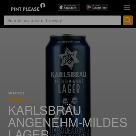
58 ratings
2.9
KARLSBRÄU
ANGENEHM-MILDES
LAGER