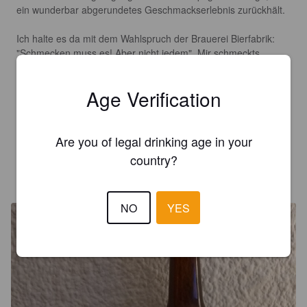
ein wunderbar abgerundetes Geschmackserlebnis zurückhält.

Ich halte es da mit dem Wahlspruch der Brauerei Bierfabrik: 
"Schmecken muss es! Aber nicht jedem". Mir schmeckts.
Age Verification
JENS N
8 years ago
3.5
Are you of legal drinking age in your
country?
SCHEDELCB
8 years ago
@ Hopfen & Malz
NO
YES