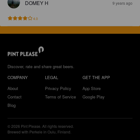
DOMEY H
9 years ago
4.0
Discover, rate and share great beers.
COMPANY
LEGAL
GET THE APP
About
Privacy Policy
App Store
Contact
Terms of Service
Google Play
Blog
© 2026 Pint Please. All rights reserved.
Brewed with Perkele in Oulu, Finland.