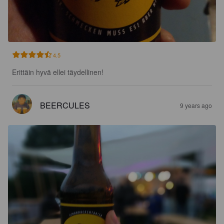
4.5
Erittäin hyvä ellei täydellinen!
BEERCULES
9 years ago