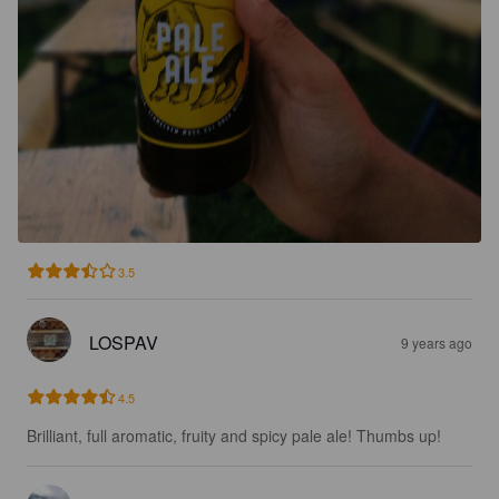
3.5
LOSPAV
9 years ago
4.5
Brilliant, full aromatic, fruity and spicy pale ale! Thumbs up!