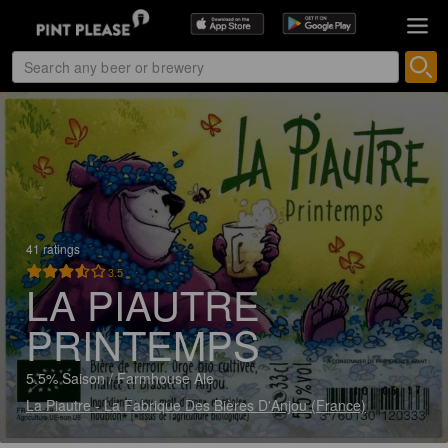
41 ratings
3.5
LA PIAUTRE
PRINTEMPS
5.5% Saison / Farmhouse Ale
La Piautre - La Fabrique Des Bières D'Anjou (France)