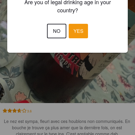
Are you of legal drinking age in your
country?
NO
YES
3.6
Le nez est sympa, fleuri avec ces houblons non communiqués. En 
bouche je trouve ça plus amer que la dernière fois, on est 
clairement sur le type ipa. C'est agréable comme dab.