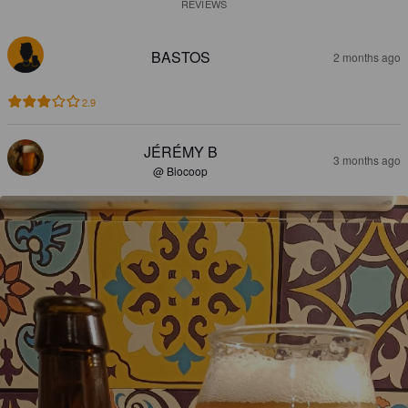
REVIEWS
BASTOS
2 months ago
2.9
JÉRÉMY B
3 months ago
@ Biocoop