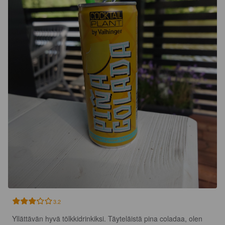
3.2
Yllättävän hyvä tölkkidrinkiksi. Täyteläistä pina coladaa, olen 