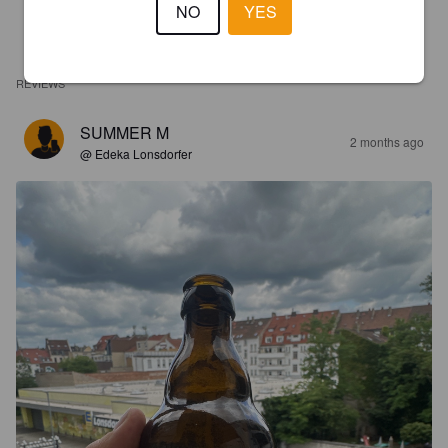
NO
YES
REVIEWS
SUMMER M
2 months ago
@ Edeka Lonsdorfer