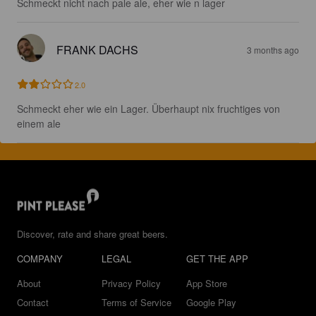
Schmeckt nicht nach pale ale, eher wie n lager
FRANK DACHS
3 months ago
2.0
Schmeckt eher wie ein Lager. Überhaupt nix fruchtiges von 
einem ale
Discover, rate and share great beers.
COMPANY
LEGAL
GET THE APP
About
Privacy Policy
App Store
Contact
Terms of Service
Google Play