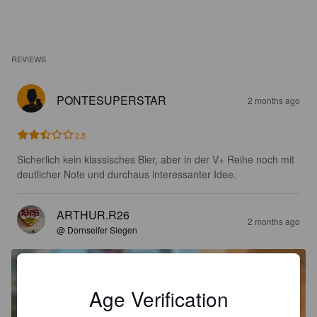
REVIEWS
PONTESUPERSTAR
2 months ago
2.5
Sicherlich kein klassisches Bier, aber in der V+ Reihe noch mit 
deutlicher Note und durchaus interessanter Idee.
ARTHUR.R26
2 months ago
@ Dornseifer Siegen
Age Verification