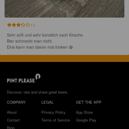
3.3
Sehr süß und sehr künstlich nach Kirsche.

Bier schmeckt man nicht.

Eins kann man davon mal trinken 😁
Discover, rate and share great beers.
COMPANY
LEGAL
GET THE APP
About
Privacy Policy
App Store
Contact
Terms of Service
Google Play
Blog