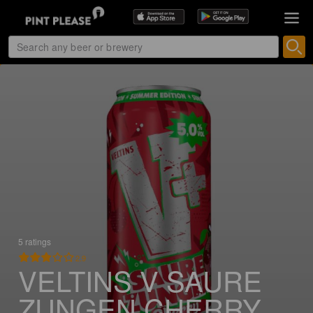
5 ratings
2.9
VELTINS V SAURE
ZUNGEN CHERRY