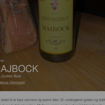
ings
AJBOCK
 Dunkler Bock
kerup (Denmark)
 skabt til at fejre varmere og lysere tider. En undergæret gylden og fyld