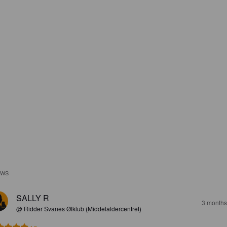
EWS
SALLY R
3 months
@ Ridder Svanes Ølklub (Middelaldercentret)