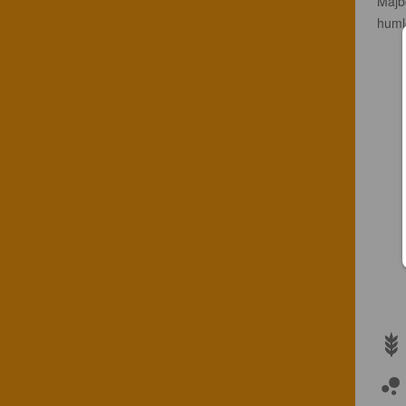
Majb
huml