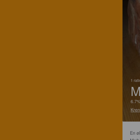
1 rat
M
6.7%
Kren
En øl