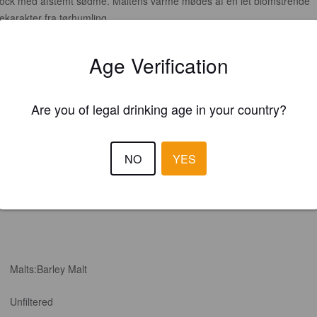
ock med afstemt sødme. Maltens varme mødes af en let blomstrende
ekarakter fra tørhumling.
Age Verification
Are you of legal drinking age in your country?
NO
YES
Malts:
Barley Malt
Unfiltered