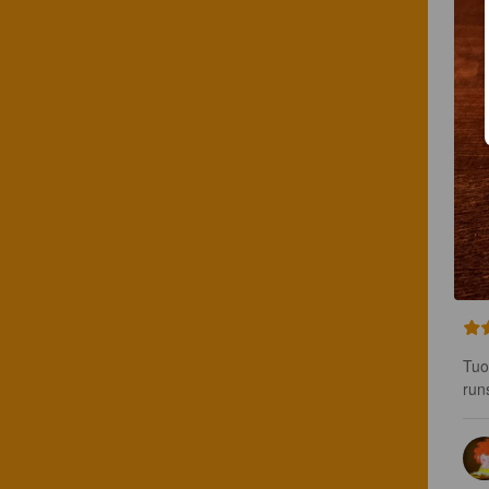
Tuo
run