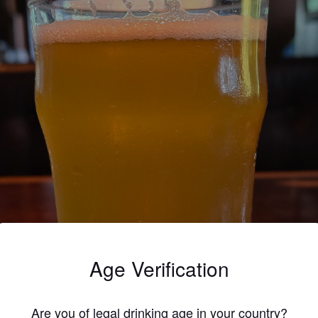
Age Verification
Are you of legal drinking age in your country?