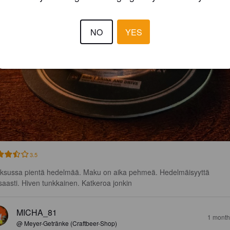
NO
YES
3.5
ksussa pientä hedelmää. Maku on aika pehmeä. Hedelmäisyyttä 
saasti. Hiven tunkkainen. Katkeroa jonkin
MICHA_81
1 month
@ Meyer-Getränke (Craftbeer-Shop)