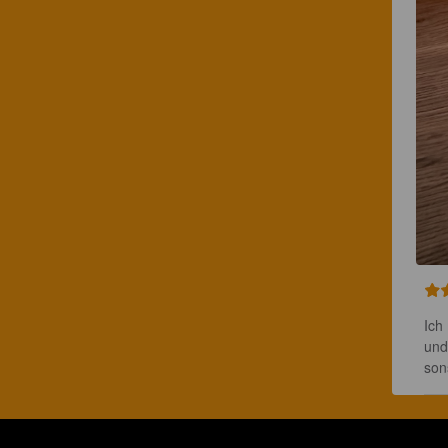
Ich
und
son