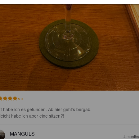
5.0
zt habe ich es gefunden. Ab hier geht’s bergab.

lleicht habe ich aber eine sitzen?!
MANGULS
4 months