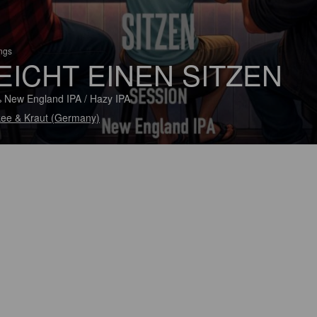
ings
EICHT EINEN SITZEN
 New England IPA / Hazy IPA
ee & Kraut (Germany)