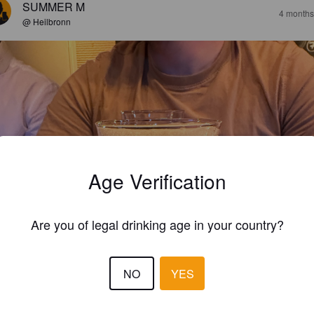
SUMMER M
4 months
@ Heilbronn
Age Verification
Are you of legal drinking age in your country?
NO
YES