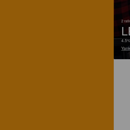
2 rat
L
4.5%
Yank