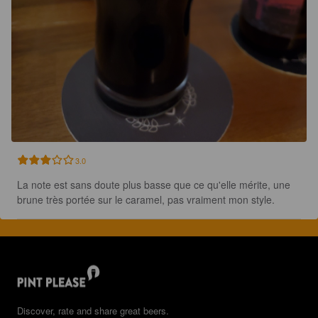
3.0
La note est sans doute plus basse que ce qu'elle mérite, une 
brune très portée sur le caramel, pas vraiment mon style.
Discover, rate and share great beers.