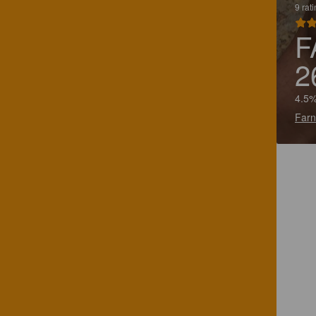
9 rat
F
2
4.5%
Farn