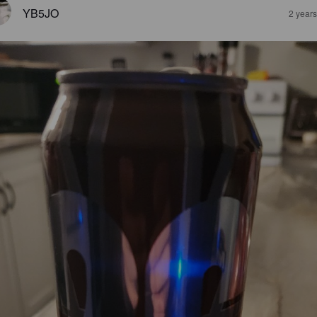
YB5JO
2 year