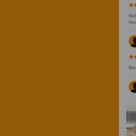
Nez
hou
Bie