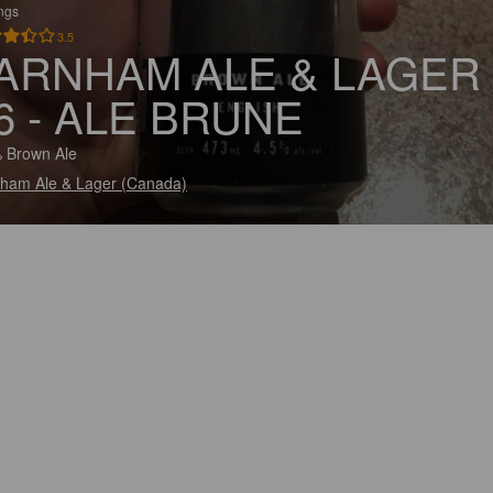
ings
3.5
ARNHAM ALE & LAGER
6 - ALE BRUNE
 Brown Ale
ham Ale & Lager (Canada)