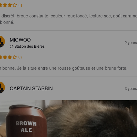
4.1
 discrèt, broue constante, couleur roux foncé, texture sec, goût carame
blonné.
MICWOO
2 year
@ Station des Bières
3.7
n bonne. Je la situe entre une rousse goûteuse et une brune forte.
CAPTAIN STABBIN
3 year