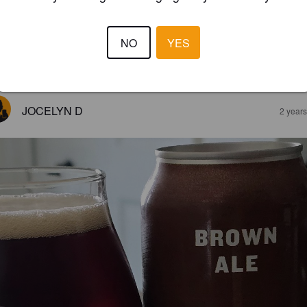
NO
YES
3.5
JOCELYN D
2 year