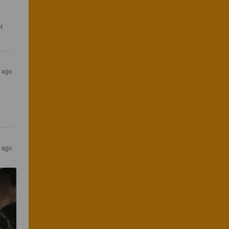
l 
s ago
s ago