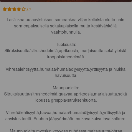
3.7
Lasiinkaatuu aavistuksen sameahkoa viljan keltaista olutta noin 
sormenpaksuisella sekakuplaisella mutta kestävähköllä 
vaahtohunnulla.

Tuoksusta:

Sitruksisuutta/sitrushedelmiä,aprikoosia, marjaisuutta sekä yleistä 
trooppistahedelmää.

Vihreäälehtisyyttä,humalaa/humalaöljyisyyttä,yrttisyyttä ja hiukka 
havuisuutta.

Maunpuolelta:

Sitruksisuutta/sitrushedelmiä,guavaa aprikoosia,marjaisuutta,sekä 
lopussa greippiä/sitruksenkuorta.

Vihreäälehtisyyttä,havua,humalaa/humalaöljyisyyttä,yrttisyyttä ja 
aavistus teetä. Suuhun jääpyörimään mukava kuivattava katkero.

Maunpuolelta myöskin kevyesti puhdasta maltaisuutta/ohraa
