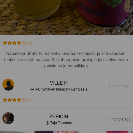
3.9
Napakkaa Strata humalointia luvataan nimessä, ja sitä saadaan 
tuoksussa sekä maussa. Kuivahappoista greippiä jossa vivahtelee 
passionia ja mansikkaa.
VILLE H
4 months ago
@ K-Citymarket Ideapark Lempäälä
3.7
ZEPICIN
4 months ago
@ Tuju Taproom