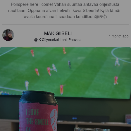
Porispere here i come! Vähän suuntaa antavaa ohjeistusta 
nautitaan. Oppaana aivan helvetin kova Sibeeria! Kyllä tämän 
avulla koordinaatit saadaan kohdilleen😎🍺👍
MÄK GIIBELI
1 month ago
@ K-Citymarket Lahti Paavola