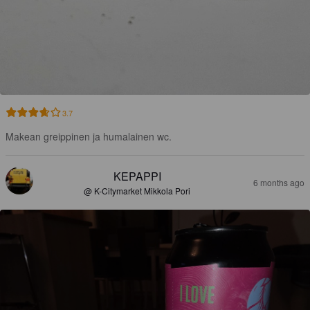
3.7
Makean greippinen ja humalainen wc.
KEPAPPI
6 months ago
@ K-Citymarket Mikkola Pori