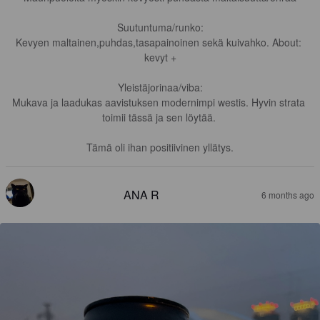
Suutuntuma/runko:

Kevyen maltainen,puhdas,tasapainoinen sekä kuivahko. About: 
kevyt +

Yleistäjorinaa/viba:

Mukava ja laadukas aavistuksen modernimpi westis. Hyvin strata 
toimii tässä ja sen löytää. 

Tämä oli ihan positiivinen yllätys.
ANA R
6 months ago