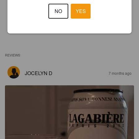
NO
YES
REVIEWS
JOCELYN D
7 months ago