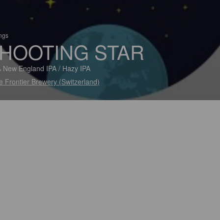
ings
HOOTING STAR
 New England IPA / Hazy IPA
e Frontier Brewery (Switzerland)