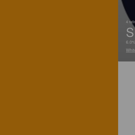
4 rat
S
6.0%
Whit