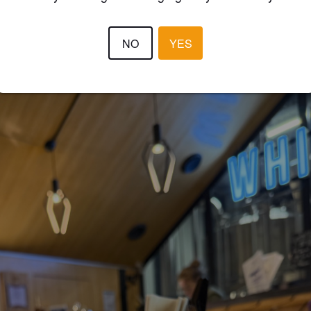
3.6
NO
YES
LÉANDRE
6 months
@ WhiterFrontier