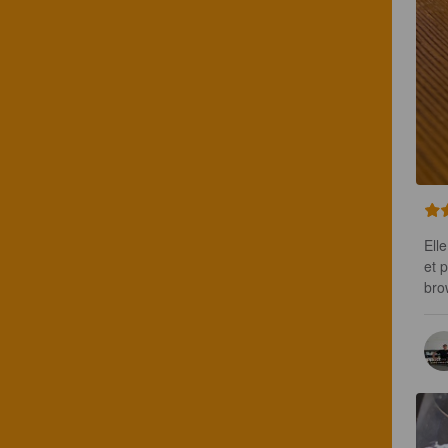
Ell
et 
bro