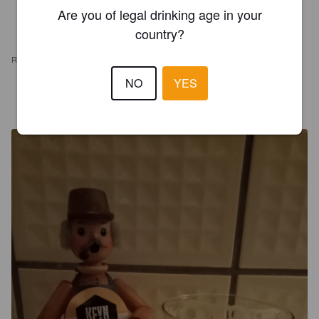
Are you of legal drinking age in your
country?
REVIEWS
NO
YES
PROBIER
8 months ago