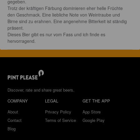
gegeben.

Trotz der kräftigen Färbung dominieren eher helle Früchte 
den Geschmack. Eine liebliche Note von Weintraube und 
Birne sind zu erahnen. Eine angenehme Bitterkeit ist ständig 
präsent.

Dieses Bier gibt es nur vom Fass und ich finde es 
hervorragend.
Discover, rate and share great beers.
COMPANY
LEGAL
GET THE APP
About
Privacy Policy
App Store
Contact
Terms of Service
Google Play
Blog